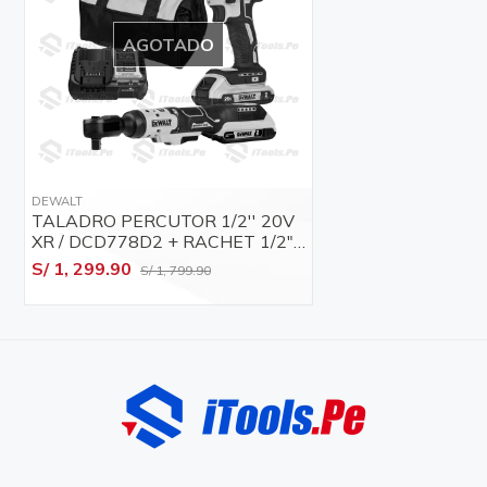
AGOTADO
DEWALT
TALADRO PERCUTOR 1/2'' 20V
XR / DCD778D2 + RACHET 1/2"
20V BRUSHLESS BARETOOL 95
S/ 1, 299.90
S/ 1, 799.90
NM / DCF512B-B3