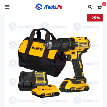
0
-25%