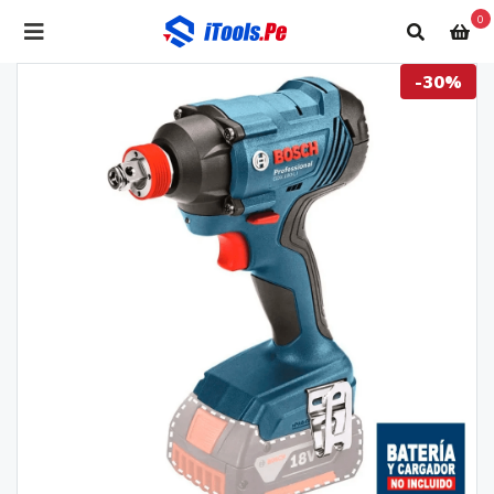
0
-30%