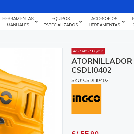
HERRAMIENTAS
EQUIPOS
ACCESORIOS
MANUALES
ESPECIALIZADOS
HERRAMIENTAS
4v - 1/4" - 180/min
ATORNILLADOR E
CSDLI0402
SKU: CSDLI0402
S/ 55.90