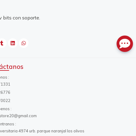
 bits con soporte.
áctanos
onos
71331
26776
70022
benos
s.store20@gmail.com
ntranos
iversitaria 4974 urb. parque naranjal los olivos