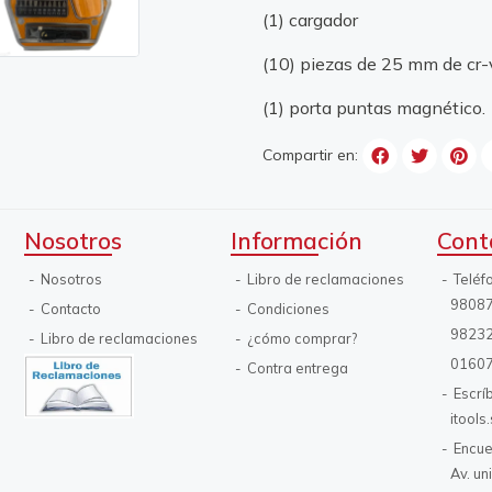
(1) cargador
(10) piezas de 25 mm de cr-v
(1) porta puntas magnético.
Compartir en:
Nosotros
Información
Cont
Nosotros
Libro de reclamaciones
Teléf
9808
Contacto
Condiciones
9823
Libro de reclamaciones
¿cómo comprar?
0160
Contra entrega
Escrí
itool
Encue
Av. un