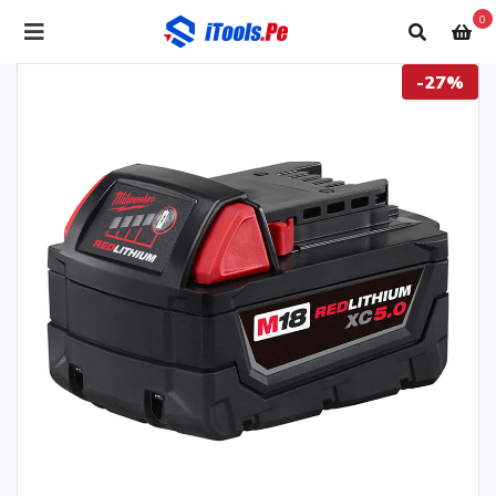
0
-27%