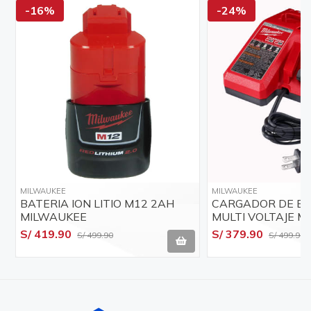
-16%
-24%
MILWAUKEE
MILWAUKEE
BATERIA ION LITIO M12 2AH
CARGADOR DE BA
MILWAUKEE
MULTI VOLTAJE M
MILWAUKEE - 220
S/ 419.90
S/ 379.90
S/ 499.90
S/ 499.90