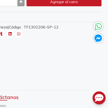
Agregar
al carro
 Pieza|Código : TF1302206-SP-12
áctanos
onos