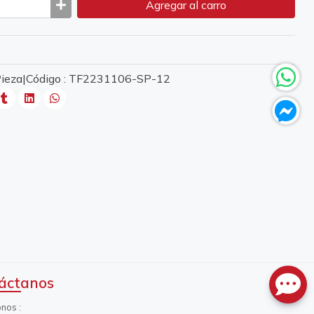
Agregar
al carro
 Pieza|Código : TF2231106-SP-12
áctanos
onos