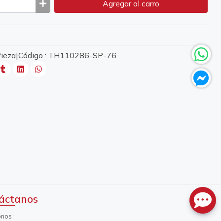
Agregar
al carro
 Pieza|Código : TH110286-SP-76
áctanos
onos