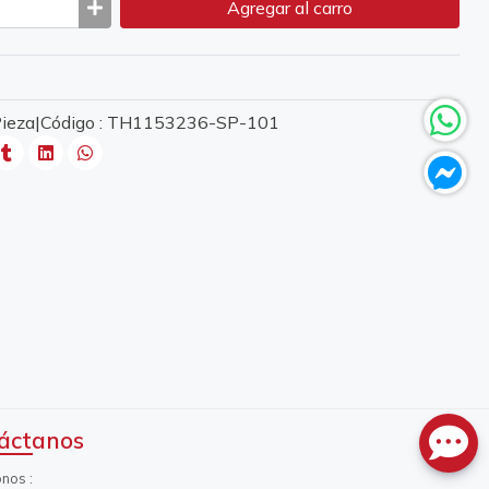
Agregar
al carro
 Pieza|Código : TH1153236-SP-101
áctanos
onos