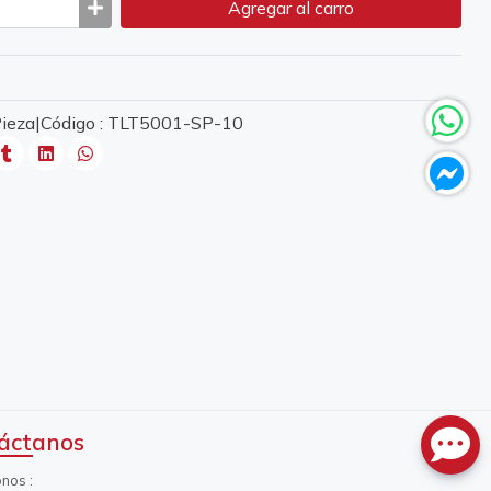
Agregar
al carro
 Pieza|Código : TLT5001-SP-10
áctanos
onos