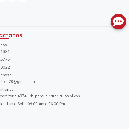
áctanos
onos
71331
26776
70022
benos
s.store20@gmail.com
ntranos
iversitaria 4974 urb. parque naranjal los olivos
ios: Lun a Sab - 09:00 Am a 06:00 Pm