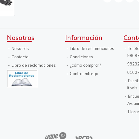
Nosotros
Información
Cont
Nosotros
Libro de reclamaciones
Teléf
9808
Contacto
Condiciones
9823
Libro de reclamaciones
¿cómo comprar?
0160
Contra entrega
Escrí
itool
Encue
Av. un
Horar