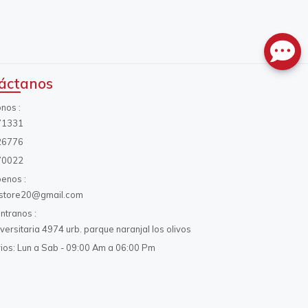
áctanos
onos
71331
26776
70022
benos
s.store20@gmail.com
ntranos
iversitaria 4974 urb. parque naranjal los olivos
ios: Lun a Sab - 09:00 Am a 06:00 Pm