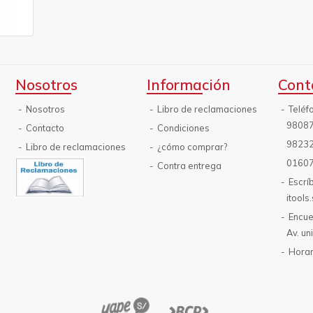
Nosotros
Información
Cont
Nosotros
Libro de reclamaciones
Teléf
9808
Contacto
Condiciones
9823
Libro de reclamaciones
¿cómo comprar?
0160
Contra entrega
Escrí
itool
Encue
Av. un
Horar