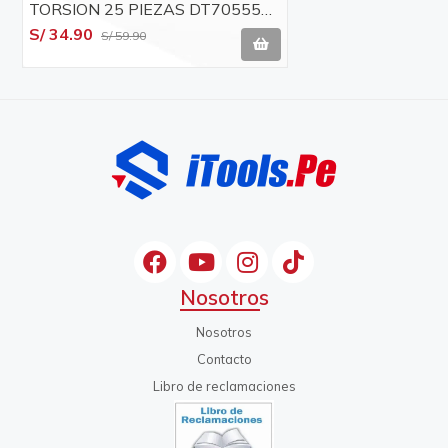
TORSION 25 PIEZAS DT70555T-
QZ DEWALT
S/ 34.90
S/ 59.90
Nosotros
Nosotros
Contacto
Libro de reclamaciones