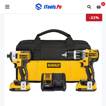
0
-22%