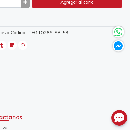
Agregar
al carro
 Pieza|Código : TH110286-SP-53
áctanos
onos