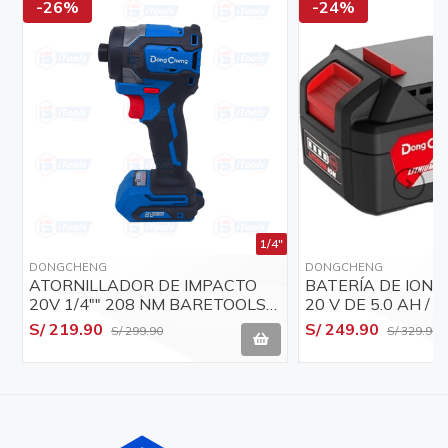
-26%
-24%
1/4"
DONGCHENG
DONGCHENG
ATORNILLADOR DE IMPACTO
BATERÍA DE IONES
20V 1/4"" 208 NM BARETOOLS
20 V DE 5.0 AH 
DONG CHENG - DCPL208-Z
S/ 219.90
S/ 249.90
S/ 299.90
S/ 329.90