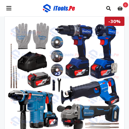
0
-30%