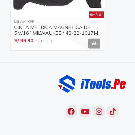
5m/16´
MILWAUKEE
CINTA METRICA MAGNETICA DE
5M/16´ MILWAUKEE / 48-22-1017M
S/ 99.90
S/ 129.90