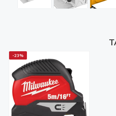
T
-23%