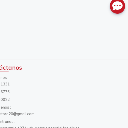
áctanos
onos
71331
26776
70022
benos
s.store20@gmail.com
ntranos
iversitaria 4974 urb. parque naranjal los olivos