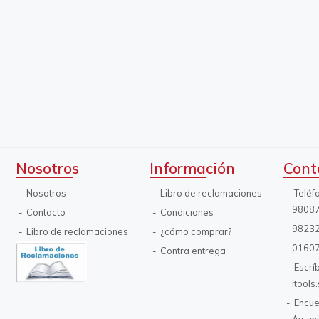
Nosotros
Información
Cont
Nosotros
Libro de reclamaciones
Teléf
9808
Contacto
Condiciones
9823
Libro de reclamaciones
¿cómo comprar?
0160
Contra entrega
Escrí
itool
Encue
Av. un