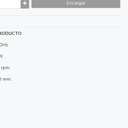
Encargar
PRODUCTO
60Hz.
W.
 rpm.
00 mm.