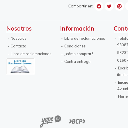
Compartir en:
Nosotros
Información
Cont
Nosotros
Libro de reclamaciones
Teléf
9808
Contacto
Condiciones
9823
Libro de reclamaciones
¿cómo comprar?
0160
Contra entrega
Escrí
itool
Encue
Av. un
Horar