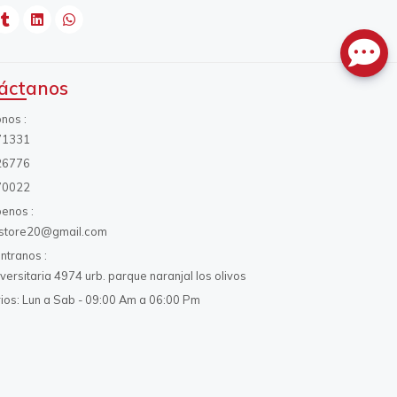
áctanos
onos
71331
26776
70022
benos
s.store20@gmail.com
ntranos
iversitaria 4974 urb. parque naranjal los olivos
ios: Lun a Sab - 09:00 Am a 06:00 Pm