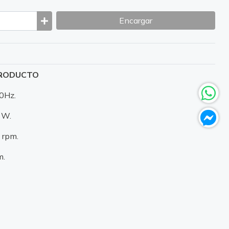
Encargar
PRODUCTO
60Hz.
 W.
 rpm.
m.