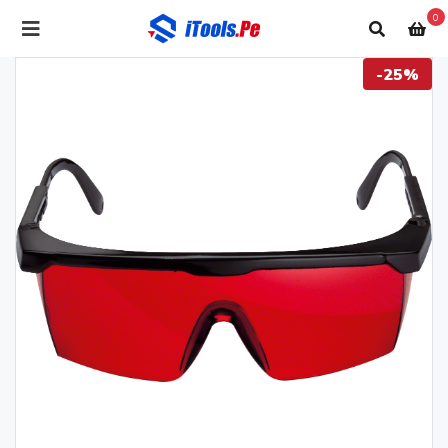
0
-25%