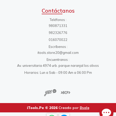
Contáctanos
Teléfonos
980871331
982326776
016070022
Escríbenos
itools.store20@gmail.com
Encuentranos
Av. universitaria 4974 urb. parque naranjal los olivos
Horarios: Lun a Sab - 09:00 Am a 06:00 Pm
iTools.Pe © 2026
Creado por
Bsale