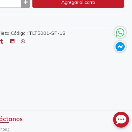
Agregar
al carro
 Pieza|Código : TLT5001-SP-18
áctanos
onos