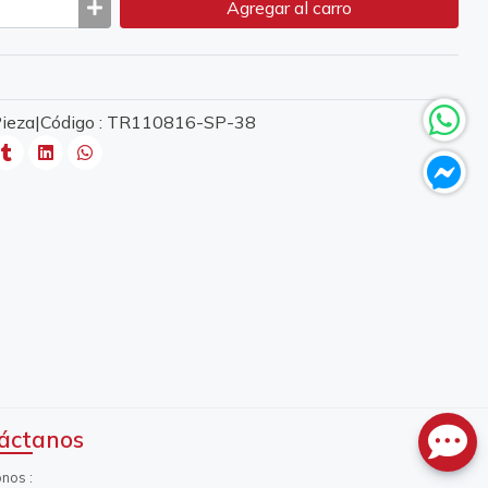
Agregar
al carro
 Pieza|Código : TR110816-SP-38
áctanos
onos