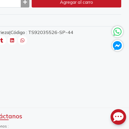
Agregar
al carro
 Pieza|Código : TS92035526-SP-44
áctanos
onos