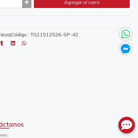
Agregar
al carro
 Pieza|Código : TG11512526-SP-42
áctanos
onos