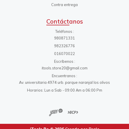
Contra entrega
Contáctanos
Teléfonos
980871331
982326776
016070022
Escríbenos
itools.store20@gmail.com
Encuentranos
Av. universitaria 4974 urb. parque naranjal los olivos
Horarios: Lun a Sab - 09:00 Am a 06:00 Pm
iTools.Pe © 2026
Creado por
Bsale