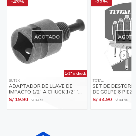
-43%
-22%
AGOTADO
AGOT
1/2" a chuck
SUTEKI
TOTAL
ADAPTADOR DE LLAVE DE
SET DE DESTORN
IMPACTO 1/2" A CHUCK 1/2´´
DE GOLPE 6 PIEZ
ALTA DUREZA
THGSS35061
S/ 19.90
S/ 34.90
S/ 34.90
S/ 44.90