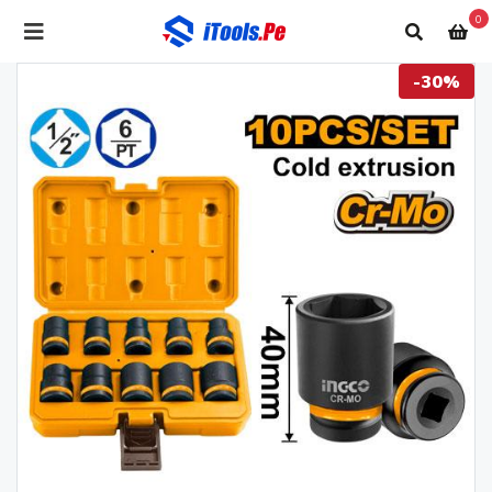
0
-30%