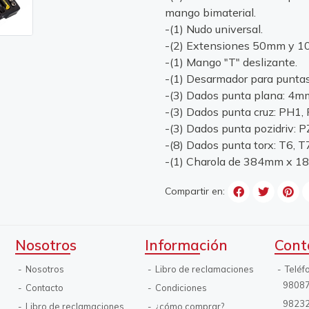
mango bimaterial.
-(1) Nudo universal.
-(2) Extensiones 50mm y 
-(1) Mango "T" deslizante.
-(1) Desarmador para puntas
-(3) Dados punta plana: 4
-(3) Dados punta cruz: PH1,
-(3) Dados punta pozidriv: 
-(8) Dados punta torx: T6, T
-(1) Charola de 384mm x 
Compartir en:
Nosotros
Información
Cont
Nosotros
Libro de reclamaciones
Teléf
9808
Contacto
Condiciones
9823
Libro de reclamaciones
¿cómo comprar?