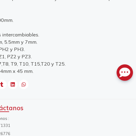
100mm.
 intercambiables.
mm, 5.5mm y 7mm.
 PH2 y PH3.
PZ1, PZ2 y PZ3.
7,T8, T9, T10, T15,T20 y T25.
184mm x 45 mm.
áctanos
onos
71331
26776