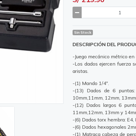
Sin Stock
DESCRIPCIÓN DEL PROD
-Juego mecánico métrico en
-Los dados ejercen fuerza so
aristas.
-(1) Mando 1/4".
-(13) Dados de 6 punta
10mm,11mm, 12mm, 13mm
-(12) Dados largos 6 pu
11mm,12mm, 13mm y 14m
-(6) Dados torx hembra: E4, 
-(6) Dados hexagonales 
-(1) Matraca cabeza de pera