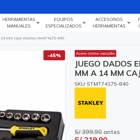
HERRAMIENTAS
EQUIPOS
ACCESORIOS
MANUALES
ESPECIALIZADOS
HERRAMIENTAS
 14 mm caja stanley stmt74175-840
Acero cromo vanadio
-45%
JUEGO DADOS EN
MM A 14 MM CA
SKU: STMT74175-840
S/ 399.90
antes
S/ 219.90