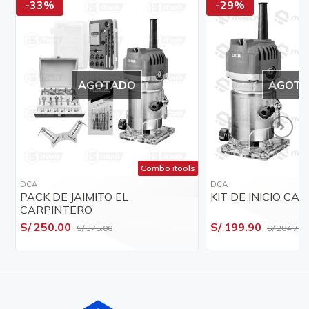
-33%
-29%
AGOTADO
AGOT
Combo itools
DCA
DCA
PACK DE JAIMITO EL
KIT DE INICIO CA
CARPINTERO
S/ 250.00
S/ 199.90
S/ 375.00
S/ 284.70