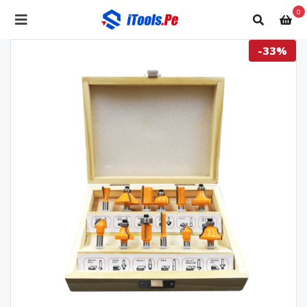
0
-33%