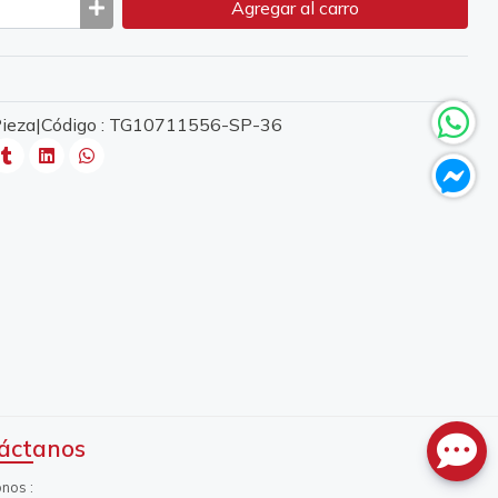
Agregar
al carro
 Pieza|Código : TG10711556-SP-36
áctanos
onos