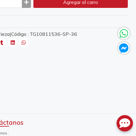
Agregar
al carro
 Pieza|Código : TG10811536-SP-36
áctanos
onos