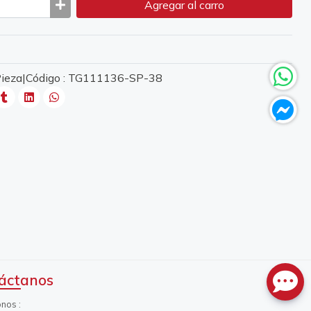
Agregar
al carro
 Pieza|Código : TG111136-SP-38
áctanos
onos