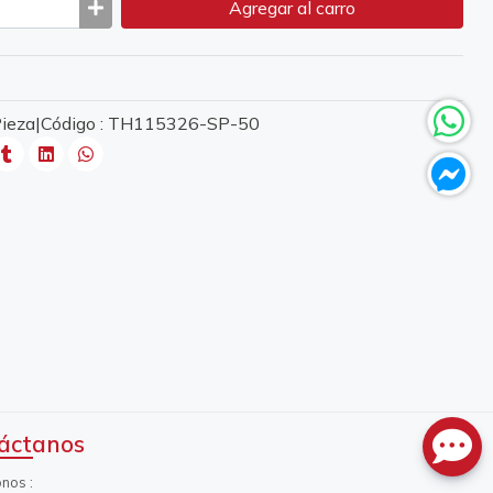
Agregar
al carro
 Pieza|Código : TH115326-SP-50
áctanos
onos