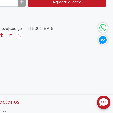
Agregar
al carro
 Pieza|Código : TLT5001-SP-6
áctanos
onos