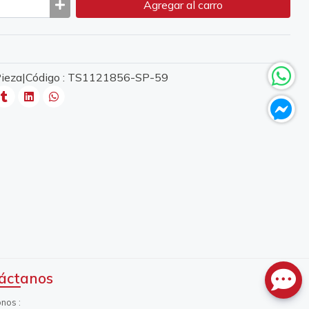
Agregar
al carro
 Pieza|Código : TS1121856-SP-59
áctanos
onos