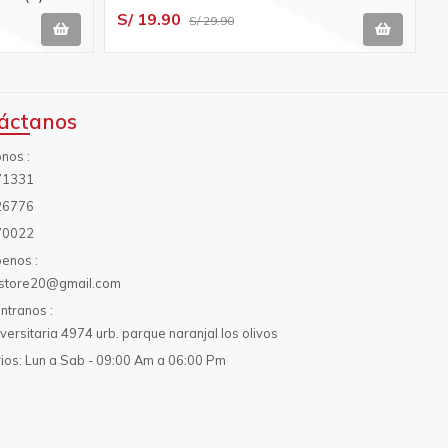
S/ 19.90
S/ 29.90
áctanos
onos
71331
26776
70022
benos
s.store20@gmail.com
ntranos
iversitaria 4974 urb. parque naranjal los olivos
ios: Lun a Sab - 09:00 Am a 06:00 Pm