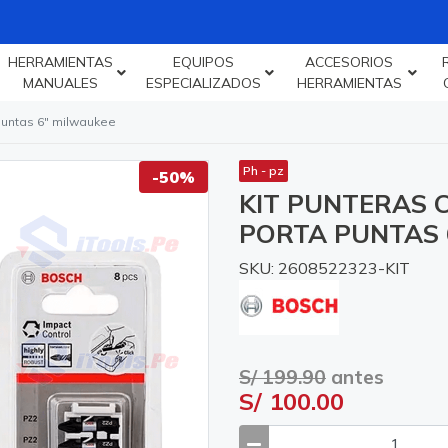
HERRAMIENTAS
EQUIPOS
ACCESORIOS
MANUALES
ESPECIALIZADOS
HERRAMIENTAS
 puntas 6" milwaukee
Ph - pz
-50%
KIT PUNTERAS 
PORTA PUNTAS 
SKU: 2608522323-KIT
S/ 199.90
antes
S/ 100.00