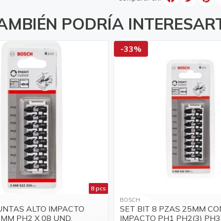
AMBIÉN PODRÍA INTERESAR
-33%
8 pcs
BOSCH
UNTAS ALTO IMPACTO
SET BIT 8 PZAS 25MM C
MM PH2 X 08 UND.
IMPACTO PH1 PH2(3) PH3 