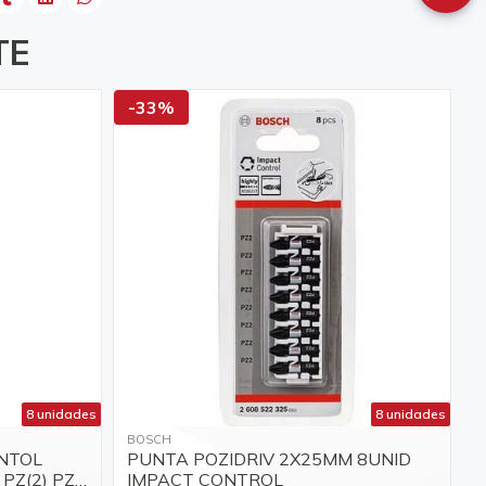
TE
-33%
8 unidades
8 unidades
BOSCH
ONTOL
PUNTA POZIDRIV 2X25MM 8UNID
PZ(2) PZ3
IMPACT CONTROL