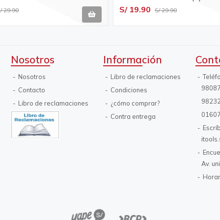
/ 2608522323
S/ 19.90
/ 29.90
S/ 29.90
Nosotros
Información
Cont
Nosotros
Libro de reclamaciones
Teléf
9808
Contacto
Condiciones
9823
Libro de reclamaciones
¿cómo comprar?
0160
Contra entrega
Escrí
itool
Encue
Av. un
Horar