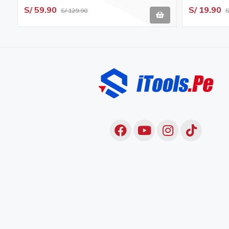
SHOCKWAVE MILWAUKEE 48-32-
S/ 59.90
S/ 19.90
S/ 129.90
S
4511