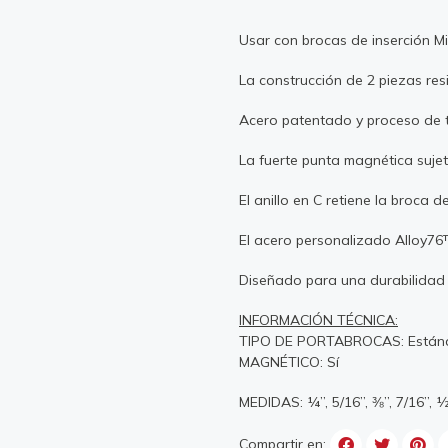
Usar con brocas de inserció
La construcción de 2 piezas res
Acero patentado y proceso de t
La fuerte punta magnética suje
El anillo en C retiene la broca d
El acero personalizado Alloy76™
Diseñado para una durabilidad 
INFORMACIÓN TÉCNICA:
TIPO DE PORTABROCAS: Estánda
MAGNÉTICO: Sí
MEDIDAS: ¼”, 5/16”, ⅜”, 7/16”, 
Compartir en: