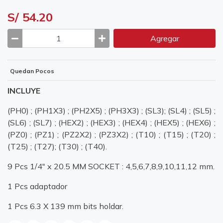
S/ 54.20
Agregar
Quedan Pocos
INCLUYE
(PH0) ; (PH1X3) ; (PH2X5) ; (PH3X3) ; (SL3); (SL4) ; (SL5) ;
(SL6) ; (SL7) ; (HEX2) ; (HEX3) ; (HEX4) ; (HEX5) ; (HEX6) ;
(PZ0) ; (PZ1) ; (PZ2X2) ; (PZ3X2) ; (T10) ; (T15) ; (T20) ;
(T25) ; (T27); (T30) ; (T40).
9 Pcs 1/4" x 20.5 MM SOCKET : 4,5,6,7,8,9,10,11,12 mm.
1 Pcs adaptador
1 Pcs 6.3 X 139 mm bits holdar.