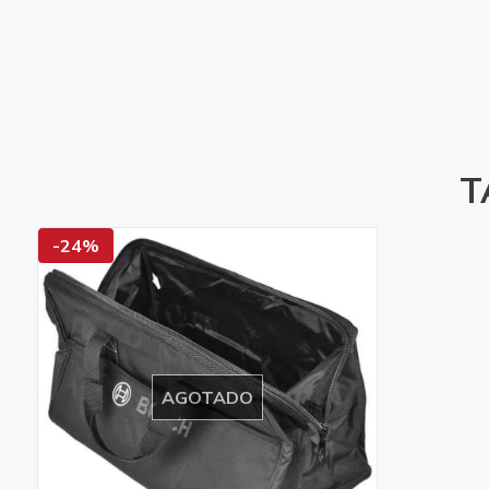
T
-24%
AGOTADO