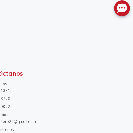
áctanos
onos
71331
26776
70022
benos
s.store20@gmail.com
ntranos