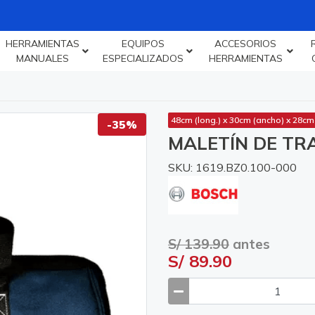
HERRAMIENTAS
EQUIPOS
ACCESORIOS
MANUALES
ESPECIALIZADOS
HERRAMIENTAS
48cm (long.) x 30cm (ancho) x 28cm (
-35%
MALETÍN DE TR
SKU: 1619.BZ0.100-000
S/ 139.90
antes
S/ 89.90