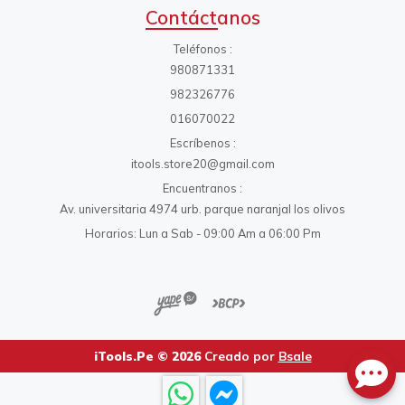
Contáctanos
Teléfonos
980871331
982326776
016070022
Escríbenos
itools.store20@gmail.com
Encuentranos
Av. universitaria 4974 urb. parque naranjal los olivos
Horarios: Lun a Sab - 09:00 Am a 06:00 Pm
iTools.Pe © 2026
Creado por
Bsale