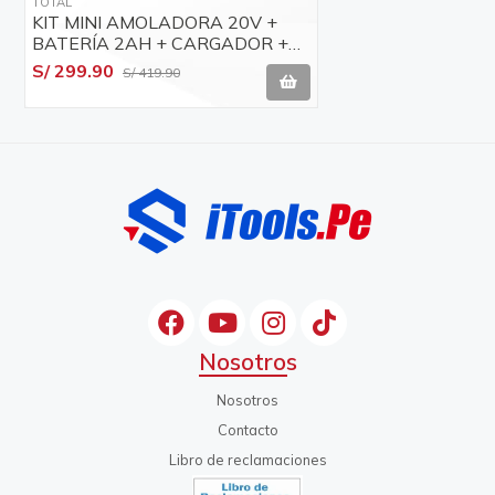
TOTAL
KIT MINI AMOLADORA 20V +
BATERÍA 2AH + CARGADOR +
SET ACCESORIOS 250 PCS
S/ 299.90
S/ 419.90
Nosotros
Nosotros
Contacto
Libro de reclamaciones