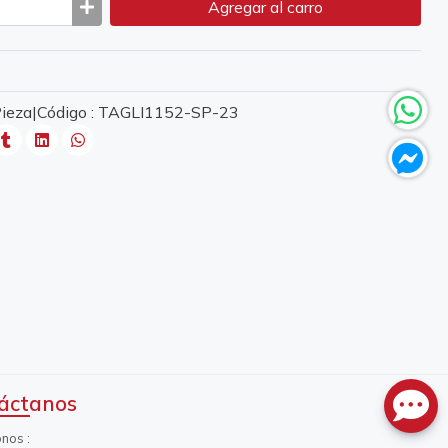
Agregar
al carro
 Pieza|Código : TAGLI1152-SP-23
áctanos
onos