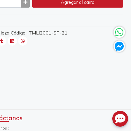
Agregar
al carro
 Pieza|Código : TMLI2001-SP-21
áctanos
onos