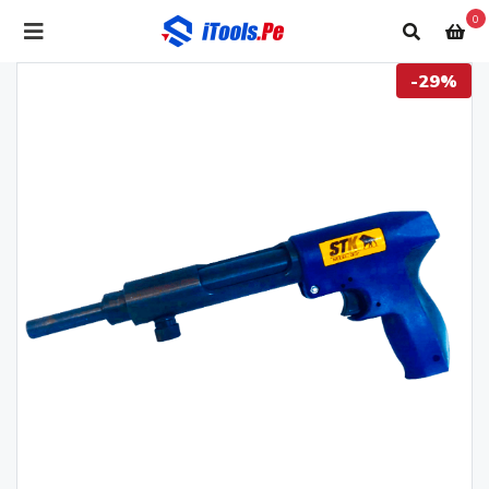
0
-29%