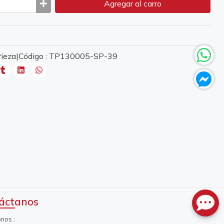
Agregar
al carro
 Pieza|Código : TP130005-SP-39
áctanos
onos