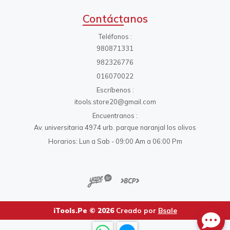
Contáctanos
Teléfonos
980871331
982326776
016070022
Escríbenos
itools.store20@gmail.com
Encuentranos
Av. universitaria 4974 urb. parque naranjal los olivos
Horarios: Lun a Sab - 09:00 Am a 06:00 Pm
iTools.Pe © 2026
Creado por
Bsale