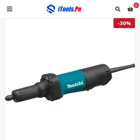
0
-30%