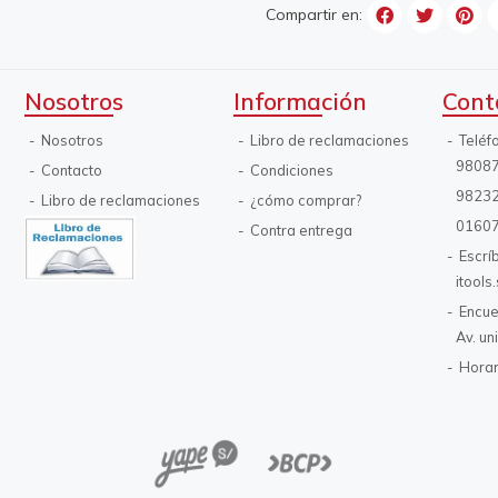
Compartir en:
Nosotros
Información
Cont
Nosotros
Libro de reclamaciones
Teléf
9808
Contacto
Condiciones
9823
Libro de reclamaciones
¿cómo comprar?
0160
Contra entrega
Escrí
itool
Encue
Av. un
Horar