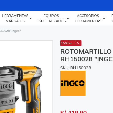
HERRAMIENTAS
EQUIPOS
ACCESORIOS
MANUALES
ESPECIALIZADOS
HERRAMIENTAS
h150028 "ingco"
1500 w - 5.5 j
ROTOMARTILLO S
RH150028 "INGC
SKU: RH150028
S/ 419.90