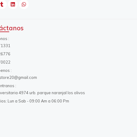
áctanos
onos
71331
26776
70022
benos
s.store20@gmail.com
ntranos
iversitaria 4974 urb. parque naranjal los olivos
ios: Lun a Sab - 09:00 Am a 06:00 Pm