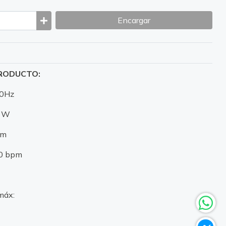
Encargar
PRODUCTO:
60Hz
0 W
pm
00 bpm
máx: