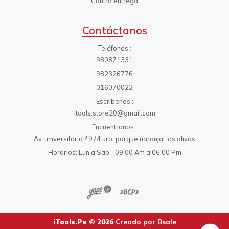
Contra entrega
Contáctanos
Teléfonos
980871331
982326776
016070022
Escríbenos
itools.store20@gmail.com
Encuentranos
Av. universitaria 4974 urb. parque naranjal los olivos
Horarios: Lun a Sab - 09:00 Am a 06:00 Pm
iTools.Pe © 2026
Creado por
Bsale