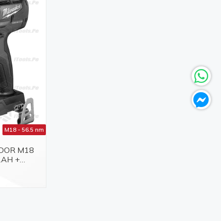
M18 - 56.5 nm
ADOR M18
2AH +