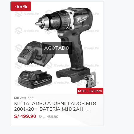
-65%
AGOTADO
M18 - 56.5 nm
MILWAUKEE
KIT TALADRO ATORNILLADOR M18
2801-20 + BATERÍA M18 2AH +
CARGADOR
S/ 499.90
S/ 1, 439.90