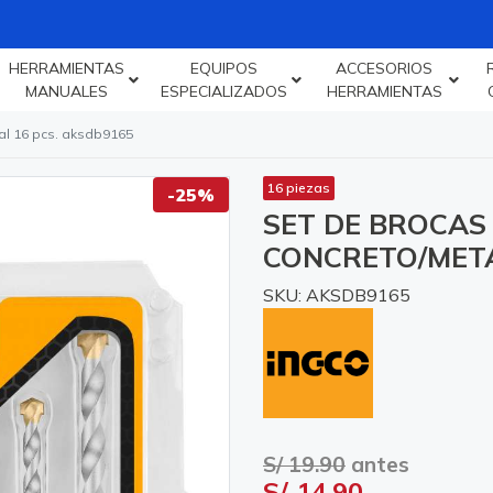
HERRAMIENTAS
EQUIPOS
ACCESORIOS
MANUALES
ESPECIALIZADOS
HERRAMIENTAS
al 16 pcs. aksdb9165
16 piezas
-25%
SET DE BROCAS
CONCRETO/META
SKU: AKSDB9165
S/ 19.90
antes
S/ 14.90