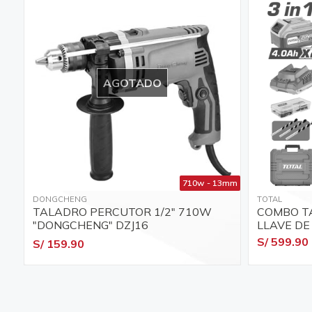
AGOTADO
710w - 13mm
DONGCHENG
TOTAL
TALADRO PERCUTOR 1/2" 710W
COMBO T
"DONGCHENG" DZJ16
LLAVE DE
TOSLI241
S/ 599.90
S/ 159.90