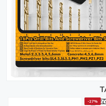
T
-27%