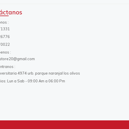
áctanos
onos
71331
26776
70022
benos
s.store20@gmail.com
ntranos
iversitaria 4974 urb. parque naranjal los olivos
ios: Lun a Sab - 09:00 Am a 06:00 Pm