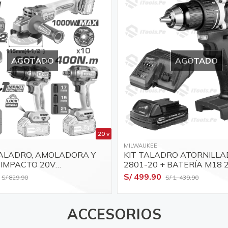
AGOTADO
AGOTADO
20 v
MILWAUKEE
ALADRO, AMOLADORA Y
KIT TALADRO ATORNILL
 IMPACTO 20V
2801-20 + BATERÍA M18 
291
CARGADOR
S/ 499.90
S/ 829.90
S/ 1, 439.90
ACCESORIOS