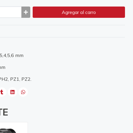
Agregar
al carro
.5,4,5,6 mm
8mm
 PH2, PZ1, PZ2.
TE