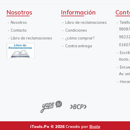
Nosotros
Información
Cont
Nosotros
Libro de reclamaciones
Teléf
9808
Contacto
Condiciones
9823
Libro de reclamaciones
¿cómo comprar?
0160
Contra entrega
Escrí
itool
Encue
Av. un
Horar
iTools.Pe © 2026
Creado por
Bsale