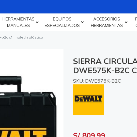
HERRAMIENTAS
EQUIPOS
ACCESORIOS
MANUALES
ESPECIALIZADOS
HERRAMIENTAS
-b2c c/n maletín plástico
SIERRA CIRCULA
DWE575K-B2C C
SKU: DWE575K-B2C
S/ 809.99