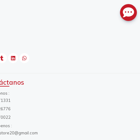
áctanos
onos
71331
26776
70022
benos
s.store20@gmail.com