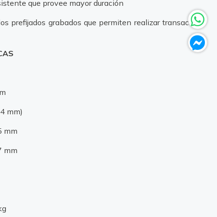
resistente que provee mayor duración
los prefijados grabados que permiten realizar transacción
CAS
pm
184 mm)
65 mm
47 mm
kg