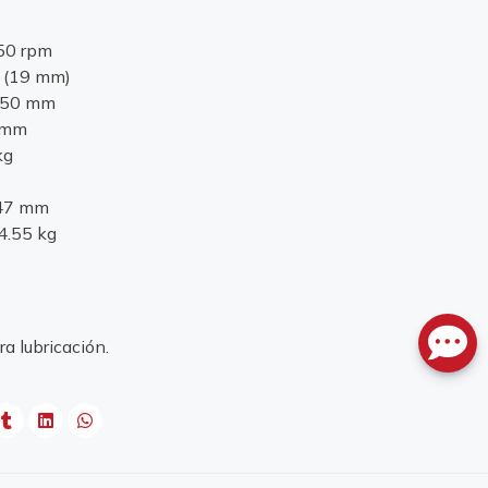
450 rpm
m (19 mm)
: 50 mm
0 mm
kg
147 mm
4.55 kg
a lubricación.