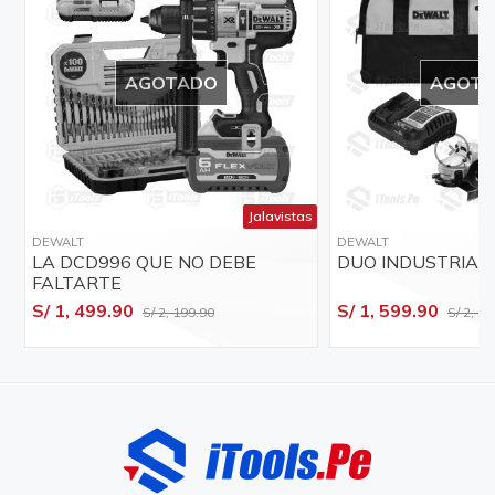
AGOTADO
AGOT
Jalavistas
DEWALT
DEWALT
LA DCD996 QUE NO DEBE
DUO INDUSTRIAL
FALTARTE
S/ 1, 499.90
S/ 1, 599.90
S/ 2, 199.90
S/ 2, 0