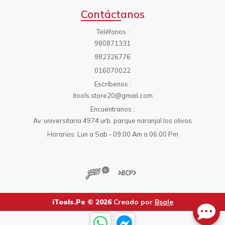
Contáctanos
Teléfonos
980871331
982326776
016070022
Escríbenos
itools.store20@gmail.com
Encuentranos
Av. universitaria 4974 urb. parque naranjal los olivos
Horarios: Lun a Sab - 09:00 Am a 06:00 Pm
iTools.Pe © 2026
Creado por
Bsale