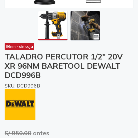
96nm - sin caja
TALADRO PERCUTOR 1/2" 20V
XR 96NM BARETOOL DEWALT
DCD996B
SKU: DCD996B
S/ 950.00
antes