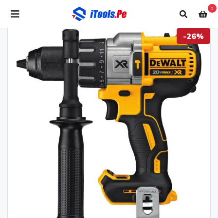
0
-26%