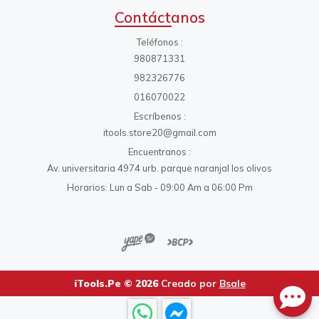
Contáctanos
Teléfonos
980871331
982326776
016070022
Escríbenos
itools.store20@gmail.com
Encuentranos
Av. universitaria 4974 urb. parque naranjal los olivos
Horarios: Lun a Sab - 09:00 Am a 06:00 Pm
iTools.Pe © 2026
Creado por
Bsale