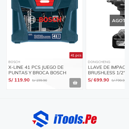
AGOT
41 pcs
BOSCH
DONGCHENG
X-LINE 41 PCS JUEGO DE
LLAVE DE IMPACT
PUNTAS Y BROCA BOSCH
BRUSHLESS 1/2"
MALETA DONGCH
S/ 119.90
S/ 699.90
S/ 199.90
S/ 799.90
DCPB488