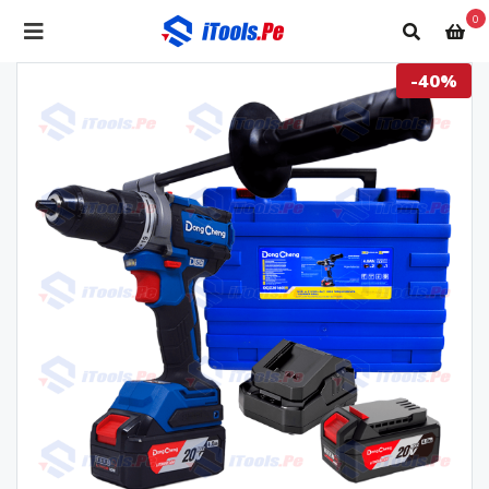
0
-40%