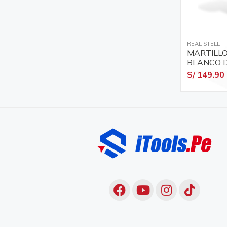
REAL STELL
MARTILL
BLANCO D
CON CAB
S/ 149.90
REAL STE