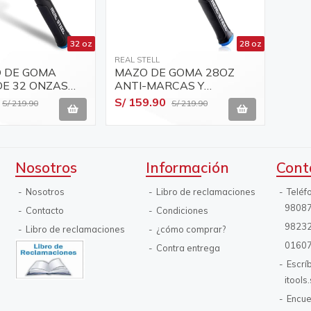
32 oz
28 oz
REAL STELL
O DE GOMA
MAZO DE GOMA 28OZ
E 32 ONZAS
ANTI-MARCAS Y
EZA SÓLIDA
RESISTENTE A CHISPAS
S/ 159.90
S/ 219.90
S/ 219.90
LL / HM0323
CON CABEZAL RELLENO
DE PERDIGONES DE
ACERO REAL STEEL/
HM0317
Nosotros
Información
Cont
Nosotros
Libro de reclamaciones
Teléf
9808
Contacto
Condiciones
9823
Libro de reclamaciones
¿cómo comprar?
0160
Contra entrega
Escrí
itool
Encue