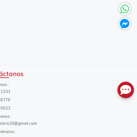
áctanos
onos
71331
26776
70022
benos
s.store20@gmail.com
ntranos